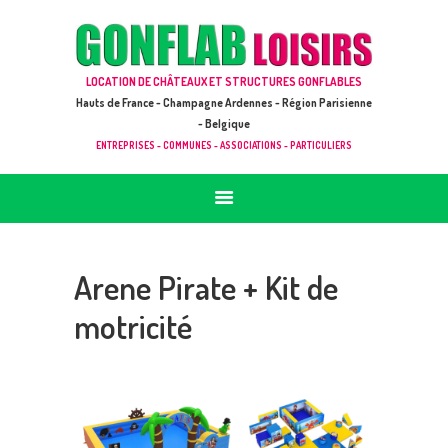
ACCUEIL
JEUX À LOUER & PRESTATIONS
GONFLAB LOISIRS
LOCATION DE CHÂTEAUX ET STRUCTURES GONFLABLES
CATALOGUE / TARIF
Location de jeux et châteaux gonflables en Hauts de France
Hauts de France - Champagne Ardennes - Région Parisienne
DEMANDE DE DEVIS (SOUS 24H)
- Belgique
ENTREPRISES - COMMUNES - ASSOCIATIONS - PARTICULIERS
+ D’INFOS
CONTACT
Arene Pirate + Kit de
motricité