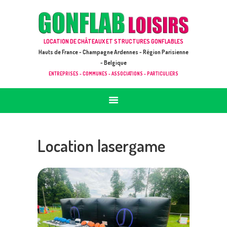
ACCUEIL
JEUX À LOUER & PRESTATIONS
GONFLAB LOISIRS
LOCATION DE CHÂTEAUX ET STRUCTURES GONFLABLES
CATALOGUE / TARIF
Location de jeux et châteaux gonflables en Hauts de France
Hauts de France - Champagne Ardennes - Région Parisienne
DEMANDE DE DEVIS (SOUS 24H)
- Belgique
ENTREPRISES - COMMUNES - ASSOCIATIONS - PARTICULIERS
+ D’INFOS
CONTACT
Location lasergame