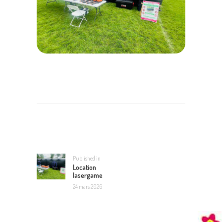
NAVIGATION
DE
L’ARTICLE
Published in
Previous
Location
post:
lasergame
24 mars 2026