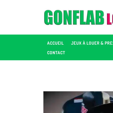
A
J
P
ACCUEIL
JEUX À LOUER & PRE
C
CONTACT
D
2
+ 
C