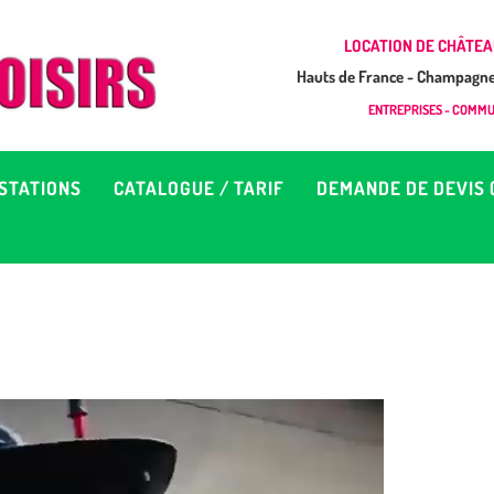
CCUEIL
LOCATION DE CHÂTEA
Hauts de France - Champagne 
EUX À LOUER &
GONFLAB LOISIRS
ENTREPRISES - COMMUN
Location de jeux et châteaux gonflables en Hauts de France
RESTATIONS
STATIONS
CATALOGUE / TARIF
DEMANDE DE DEVIS 
ATALOGUE / TARIF
EMANDE DE DEVIS (SOUS
4H)
D’INFOS
ONTACT