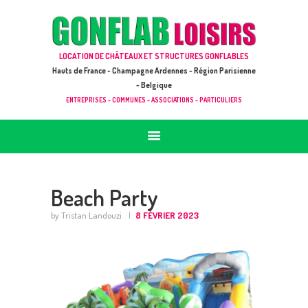
ACCUEIL
JEUX À LOUER & PRESTATIONS
GONFLAB LOISIRS
LOCATION DE CHÂTEAUX ET STRUCTURES GONFLABLES
CATALOGUE / TARIF
Location de jeux et châteaux gonflables en Hauts de France
Hauts de France - Champagne Ardennes - Région Parisienne
DEMANDE DE DEVIS (SOUS 24H)
- Belgique
ENTREPRISES - COMMUNES - ASSOCIATIONS - PARTICULIERS
+ D’INFOS
CONTACT
Beach Party
by Tristan Landouzi
8 FÉVRIER 2023