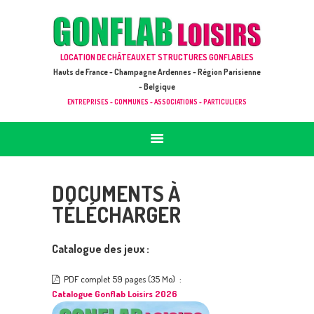
ACCUEIL
JEUX À LOUER & PRESTATIONS
GONFLAB LOISIRS
LOCATION DE CHÂTEAUX ET STRUCTURES GONFLABLES
CATALOGUE / TARIF
Location de jeux et châteaux gonflables en Hauts de France
Hauts de France - Champagne Ardennes - Région Parisienne
DEMANDE DE DEVIS (SOUS 24H)
- Belgique
ENTREPRISES - COMMUNES - ASSOCIATIONS - PARTICULIERS
+ D’INFOS
CONTACT
DOCUMENTS À
TÉLÉCHARGER
Catalogue des jeux :
PDF complet 59 pages (35 Mo) :
Catalogue Gonflab Loisirs 2026