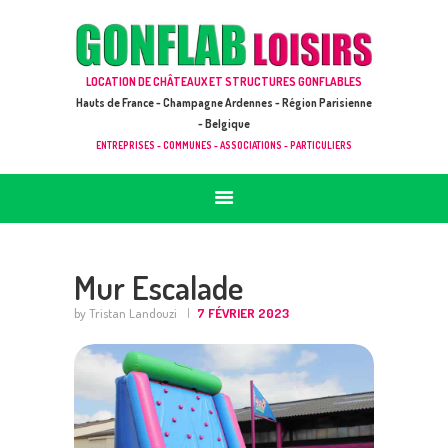
ACCUEIL
JEUX À LOUER & PRESTATIONS
GONFLAB LOISIRS
LOCATION DE CHÂTEAUX ET STRUCTURES GONFLABLES
CATALOGUE / TARIF
Location de jeux et châteaux gonflables en Hauts de France
Hauts de France - Champagne Ardennes - Région Parisienne
DEMANDE DE DEVIS (SOUS 24H)
- Belgique
ENTREPRISES - COMMUNES - ASSOCIATIONS - PARTICULIERS
+ D’INFOS
CONTACT
Mur Escalade
by Tristan Landouzi
7 FÉVRIER 2023