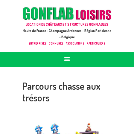
ACCUEIL
JEUX À LOUER & PRESTATIONS
GONFLAB LOISIRS
LOCATION DE CHÂTEAUX ET STRUCTURES GONFLABLES
CATALOGUE / TARIF
Location de jeux et châteaux gonflables en Hauts de France
Hauts de France - Champagne Ardennes - Région Parisienne
DEMANDE DE DEVIS (SOUS 24H)
- Belgique
ENTREPRISES - COMMUNES - ASSOCIATIONS - PARTICULIERS
+ D’INFOS
CONTACT
Parcours chasse aux
trésors