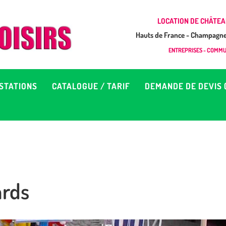
CCUEIL
LOCATION DE CHÂTEA
Hauts de France - Champagne 
EUX À LOUER &
GONFLAB LOISIRS
ENTREPRISES - COMMUN
Location de jeux et châteaux gonflables en Hauts de France
RESTATIONS
STATIONS
CATALOGUE / TARIF
DEMANDE DE DEVIS 
ATALOGUE / TARIF
EMANDE DE DEVIS (SOUS
4H)
rds
D’INFOS
ONTACT