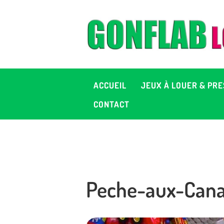
A
J
P
ACCUEIL
JEUX À LOUER & PRE
C
CONTACT
D
2
Peche-aux-Cana
+ 
C