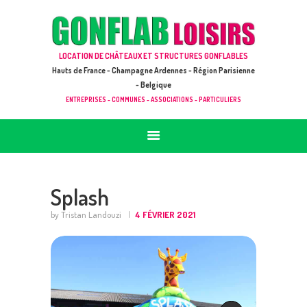
ACCUEIL
JEUX À LOUER & PRESTATIONS
GONFLAB LOISIRS
LOCATION DE CHÂTEAUX ET STRUCTURES GONFLABLES
CATALOGUE / TARIF
Location de jeux et châteaux gonflables en Hauts de France
Hauts de France - Champagne Ardennes - Région Parisienne
DEMANDE DE DEVIS (SOUS 24H)
- Belgique
ENTREPRISES - COMMUNES - ASSOCIATIONS - PARTICULIERS
+ D’INFOS
CONTACT
Splash
by Tristan Landouzi
4 FÉVRIER 2021