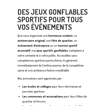
DES JEUX GONFLABLES
SPORTIFS POUR TOUS
VOS ÉVÉNEMENTS
Que vous organisiez une
kermesse scolaire
, un
anniversaire original
, une
fête de quartier
, un
événement d’entreprise
ou un
tournoi sportif
associatif
, nos
jeux sportifs gonflables
s’adaptent à
votre contexte et à votre public. Accessibles sans
compétences sportives particulières, ils génèrent
immédiatement de l’enthousiasme, de la compétition
saine et une ambiance festive inoubliable.
Nos animations sont appréciées par :
Les écoles et collèges
pour leurs kermesses et
journées sportives
Les communes et associations
pour leurs fêtes de
quartier et forums