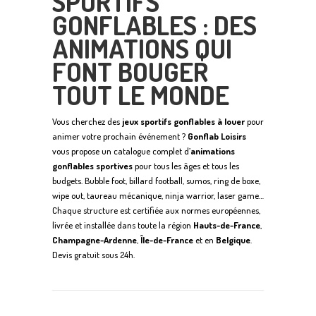
SPORTIFS
GONFLABLES : DES
ANIMATIONS QUI
FONT BOUGER
TOUT LE MONDE
Vous cherchez des
jeux sportifs gonflables à louer
pour
animer votre prochain événement ?
Gonflab Loisirs
vous propose un catalogue complet d’
animations
gonflables sportives
pour tous les âges et tous les
budgets. Bubble foot, billard football, sumos, ring de boxe,
wipe out, taureau mécanique, ninja warrior, laser game…
Chaque structure est certifiée aux normes européennes,
livrée et installée dans toute la région
Hauts-de-France
,
Champagne-Ardenne
,
Île-de-France
et en
Belgique
.
Devis gratuit sous 24h.