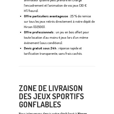
l’encadrement et l’animation de vos jeux (30 €
HT/heure).
Offre particuliers avantageuse
: 25 % de remise
sur tous les jeux retirés directement à notre dépôt de
Hirson (02500).
Offre professionnels
: un jeu en bois offert pour
toute location d’au moins 4 jeux lors d’un même
événement (sous conditions).
Devis gratuit sous 24h
: réponse rapide et
tarification transparente, sans frais cachés.
ZONE DE LIVRAISON
DES JEUX SPORTIFS
GONFLABLES
Nous intervenons depuis notre dépôt basé à
Hirson