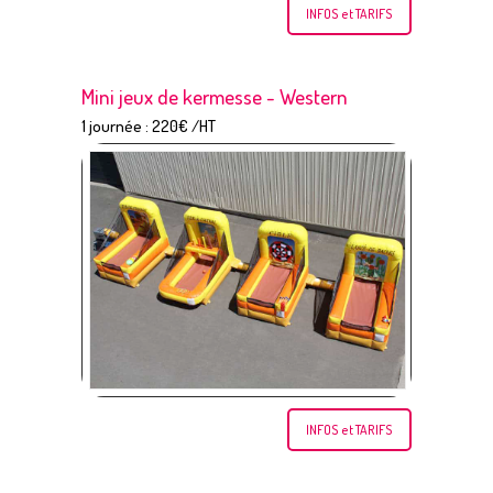
INFOS et TARIFS
Mini jeux de kermesse - Western
1 journée : 220€ /HT
INFOS et TARIFS