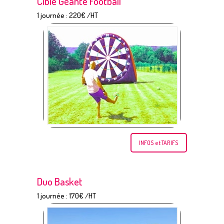
Cible Géante Football
1 journée : 220€ /HT
INFOS et TARIFS
Duo Basket
1 journée : 170€ /HT