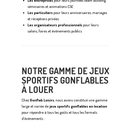
Les entreprises
pour leurs journées team building,
séminaires et animations CSE
Les particuliers
pour leurs anniversaires, mariages
et réceptions privées
Les organisateurs professionnels
pour leurs
salons, foires et événements publics
NOTRE GAMME DE JEUX
SPORTIFS GONFLABLES
À LOUER
Chez
Gonflab Loisirs
, nous avons constitué une gamme
large et variée de
jeux sportifs gonflables en location
pour répondre à tous les goûts et tous les formats
d’événements :