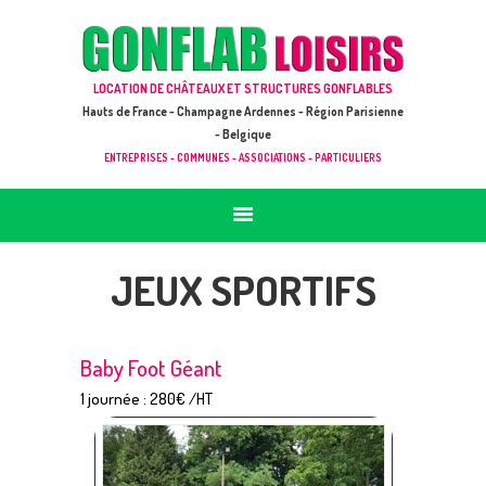
ACCUEIL
JEUX À LOUER & PRESTATIONS
GONFLAB LOISIRS
LOCATION DE CHÂTEAUX ET STRUCTURES GONFLABLES
CATALOGUE / TARIF
Location de jeux et châteaux gonflables en Hauts de France
Hauts de France - Champagne Ardennes - Région Parisienne
DEMANDE DE DEVIS (SOUS 24H)
- Belgique
ENTREPRISES - COMMUNES - ASSOCIATIONS - PARTICULIERS
+ D’INFOS
CONTACT
JEUX SPORTIFS
Baby Foot Géant
1 journée : 280€ /HT