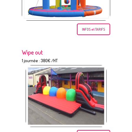
INFOS et TARIFS
Wipe out
1 journée : 380€ /HT