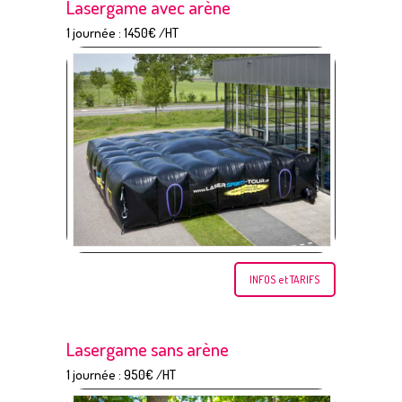
Lasergame avec arène
1 journée : 1450€ /HT
INFOS et TARIFS
Lasergame sans arène
1 journée : 950€ /HT