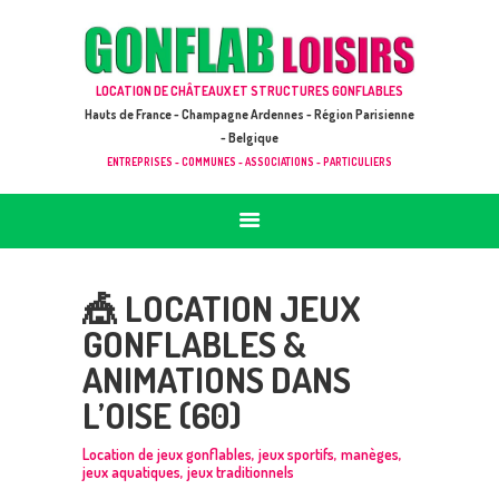
ACCUEIL
JEUX À LOUER & PRESTATIONS
GONFLAB LOISIRS
LOCATION DE CHÂTEAUX ET STRUCTURES GONFLABLES
CATALOGUE / TARIF
Location de jeux et châteaux gonflables en Hauts de France
Hauts de France - Champagne Ardennes - Région Parisienne
DEMANDE DE DEVIS (SOUS 24H)
- Belgique
ENTREPRISES - COMMUNES - ASSOCIATIONS - PARTICULIERS
+ D’INFOS
CONTACT
🎪 LOCATION JEUX
GONFLABLES &
ANIMATIONS DANS
L’OISE (60)
Location de jeux gonflables, jeux sportifs, manèges,
jeux aquatiques, jeux traditionnels