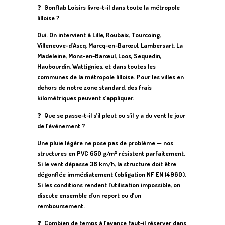
❓
Gonflab Loisirs livre-t-il dans toute la métropole
lilloise ?
Oui. On intervient à Lille, Roubaix, Tourcoing,
Villeneuve-d’Ascq, Marcq-en-Barœul, Lambersart, La
Madeleine, Mons-en-Barœul, Loos, Sequedin,
Haubourdin, Wattignies, et dans toutes les
communes de la métropole lilloise. Pour les villes en
dehors de notre zone standard, des frais
kilométriques peuvent s’appliquer.
❓
Que se passe-t-il s’il pleut ou s’il y a du vent le jour
de l’événement ?
Une pluie légère ne pose pas de problème — nos
structures en PVC 650 g/m² résistent parfaitement.
Si le vent dépasse 38 km/h, la structure doit être
dégonflée immédiatement (obligation NF EN 14960).
Si les conditions rendent l’utilisation impossible, on
discute ensemble d’un report ou d’un
remboursement.
❓
Combien de temps à l’avance faut-il réserver dans