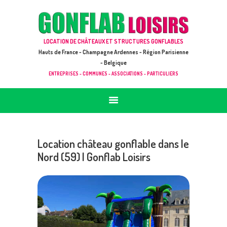
ACCUEIL
JEUX À LOUER & PRESTATIONS
GONFLAB LOISIRS
LOCATION DE CHÂTEAUX ET STRUCTURES GONFLABLES
CATALOGUE / TARIF
Location de jeux et châteaux gonflables en Hauts de France
Hauts de France - Champagne Ardennes - Région Parisienne
DEMANDE DE DEVIS (SOUS 24H)
- Belgique
ENTREPRISES - COMMUNES - ASSOCIATIONS - PARTICULIERS
+ D’INFOS
CONTACT
Location château gonflable dans le
Nord (59) | Gonflab Loisirs