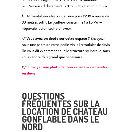
Parcours d’obstacles 10 × 3 m → 12 × 5 m minimum
🔌
Alimentation électrique :
une prise 220V à moins de
30 mètres suffit. Le gonfleur consomme 1 à 1,5 kW —
l’équivalent d’un sèche-cheveux.
💡
Vous avez un doute sur votre espace ?
Envoyez-
nous une photo de votre jardin via le formulaire de devis.
On vous dit exactement quelle structure s’y installe, sans
vous vendre plus grand que nécessaire.
👉
Envoyer une photo de mon espace — demander
un devis
QUESTIONS
FRÉQUENTES SUR LA
LOCATION DE CHÂTEAU
GONFLABLE DANS LE
NORD