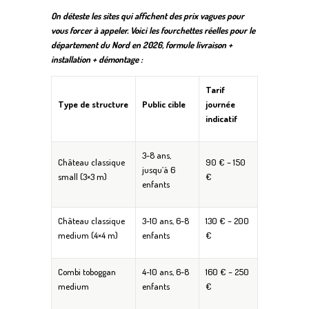
On déteste les sites qui affichent des prix vagues pour
vous forcer à appeler. Voici les fourchettes réelles pour le
département du Nord en 2026, formule livraison +
installation + démontage :
Tarif
Type de structure
Public cible
journée
indicatif
3-8 ans,
Château classique
90 € – 150
jusqu’à 6
small (3×3 m)
€
enfants
Château classique
3-10 ans, 6-8
130 € – 200
medium (4×4 m)
enfants
€
Combi toboggan
4-10 ans, 6-8
160 € – 250
medium
enfants
€