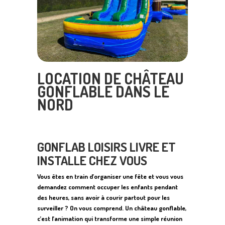
LOCATION DE CHÂTEAU
GONFLABLE DANS LE
NORD
GONFLAB LOISIRS LIVRE ET
INSTALLE CHEZ VOUS
Vous êtes en train d’organiser une fête et vous vous
demandez comment occuper les enfants pendant
des heures, sans avoir à courir partout pour les
surveiller ? On vous comprend. Un château gonflable,
c’est l’animation qui transforme une simple réunion