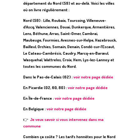
département du Nord (59) et au-delà. Voici les villes
où on livre régulièrement :
Nord (59) : Lille, Roubaix, Tourcoing, Villeneuve-
d’Ascq, Valenciennes, Douai, Dunkerque, Armentières,
Lens, Béthune, Arras, Saint-Omer, Cambrai,
Maubeuge, Fourmies, Avesnes-sur-Helpe, Hazebrouck,
Bailleul, Orchies, Somain, Denain, Condé-sur-l’Escaut,
Le Cateau-Cambrésis, Caudry, Marcq-en-Barœul,
Wasquehal, Wattrelos, Croix, Hem, Lys-lez-Lannoy et
toutes les communes du Nord.
Dans le Pas-de-Calais (62) :
voir notre page dédiée
En Picardie (02, 60, 80) :
voir notre page dédiée
En Île-de-France :
voir notre page dédiée
En Belgique :
voir notre page dédiée
👉
Je veux savoir si vous intervenez dans ma
commune
Combien ça coûte ? Les tarifs honnêtes pour le Nord