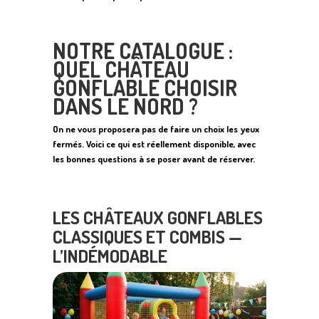
NOTRE CATALOGUE
:
QUEL CHÂTEAU
GONFLABLE CHOISIR
DANS LE NORD ?
On ne vous proposera pas de faire un choix les yeux
fermés. Voici ce qui est réellement disponible, avec
les bonnes questions à se poser avant de réserver.
LES CHÂTEAUX GONFLABLES
CLASSIQUES ET COMBIS —
L’INDÉMODABLE