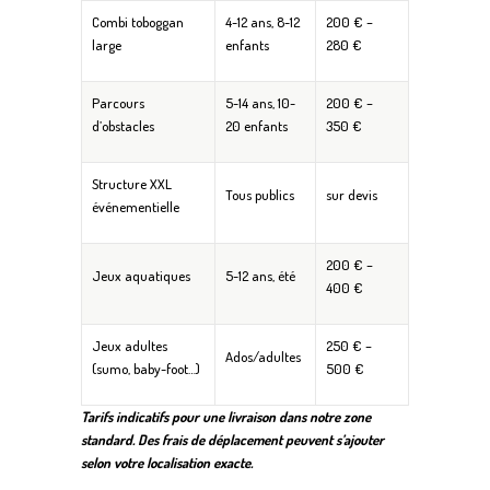
Combi toboggan
4-12 ans, 8-12
200 € –
large
enfants
280 €
Parcours
5-14 ans, 10-
200 € –
d’obstacles
20 enfants
350 €
Structure XXL
Tous publics
sur devis
événementielle
200 € –
Jeux aquatiques
5-12 ans, été
400 €
Jeux adultes
250 € –
Ados/adultes
(sumo, baby-foot…)
500 €
Tarifs indicatifs pour une livraison dans notre zone
standard. Des frais de déplacement peuvent s’ajouter
selon votre localisation exacte.