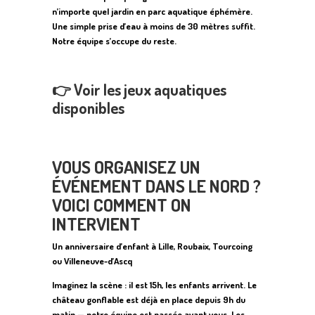
n’importe quel jardin en parc aquatique éphémère.
Une simple prise d’eau à moins de 30 mètres suffit.
Notre équipe s’occupe du reste.
👉
Voir les jeux aquatiques
disponibles
VOUS ORGANISEZ UN
ÉVÉNEMENT DANS LE NORD ?
VOICI COMMENT ON
INTERVIENT
Un anniversaire d’enfant à Lille, Roubaix, Tourcoing
ou Villeneuve-d’Ascq
Imaginez la scène : il est 15h, les enfants arrivent. Le
château gonflable est déjà en place depuis 9h du
matin — notre équipe est passée avant vous. Les