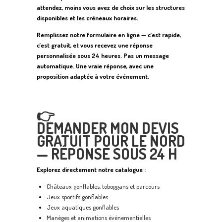
attendez, moins vous avez de choix sur les structures
disponibles et les créneaux horaires.
Remplissez notre formulaire en ligne — c’est rapide,
c’est gratuit, et vous recevez une réponse
personnalisée sous 24 heures. Pas un message
automatique. Une vraie réponse, avec une
proposition adaptée à votre événement.
👉
DEMANDER MON DEVIS
GRATUIT POUR LE NORD
— RÉPONSE SOUS 24 H
Explorez directement notre catalogue :
Châteaux gonflables, toboggans et parcours
Jeux sportifs gonflables
Jeux aquatiques gonflables
Manèges et animations événementielles