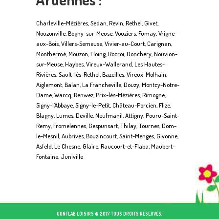
Charleville-Mézières, Sedan, Revin, Rethel, Givet,
Nouzonville, Bogny-sur-Meuse, Vouziers, Fumay, Vrigne-
aux-Bois, Villers-Semeuse, Vivier-au-Court, Carignan,
Monthermé, Mouzon, Floing, Rocroi, Donchery, Nouvion-
sur-Meuse, Haybes, Vireux-Wallerand, Les Hautes-
Rivières, Sault-lès-Rethel, Bazeilles, Vireux-Molhain,
Aiglemont, Balan, La Francheville, Douzy, Montcy-Notre-
Dame, Warcq, Renwez, Prix-lès-Mézières, Rimogne,
Signy-l’Abbaye, Signy-le-Petit, Château-Porcien, Flize,
Blagny, Lumes, Deville, Neufmanil, Attigny, Pouru-Saint-
Remy, Fromelennes, Gespunsart, Thilay, Tournes, Dom-
le-Mesnil, Aubrives, Bouzincourt, Saint-Menges, Givonne,
Asfeld, Le Chesne, Glaire, Raucourt-et-Flaba, Maubert-
Fontaine, Juniville
GONFLAB LOISIRS © 2017 TOUS DROITS RÉSERVÉS.