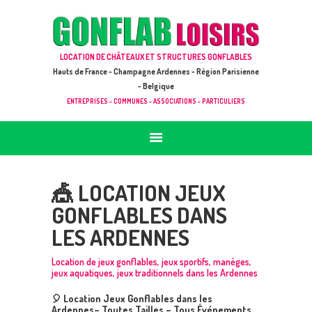
ACCUEIL
JEUX À LOUER & PRESTATIONS
GONFLAB LOISIRS
LOCATION DE CHÂTEAUX ET STRUCTURES GONFLABLES
CATALOGUE / TARIF
Location de jeux et châteaux gonflables en Hauts de France
Hauts de France - Champagne Ardennes - Région Parisienne
DEMANDE DE DEVIS (SOUS 24H)
- Belgique
ENTREPRISES - COMMUNES - ASSOCIATIONS - PARTICULIERS
+ D’INFOS
CONTACT
🎪 LOCATION JEUX
GONFLABLES DANS
LES ARDENNES
Location de jeux gonflables, jeux sportifs, manèges,
jeux aquatiques, jeux traditionnels dans les Ardennes
🎈 Location Jeux Gonflables dans les
Ardennes– Toutes Tailles – Tous Événements