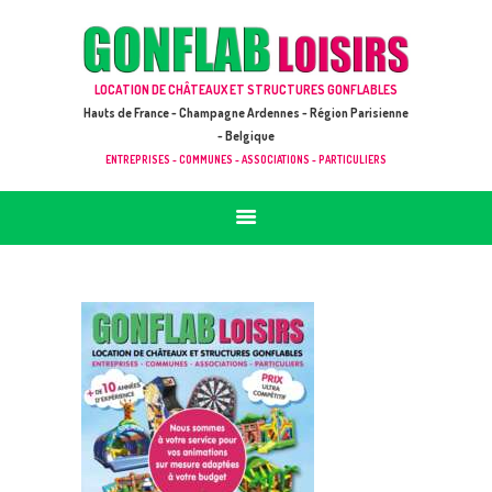
ACCUEIL
JEUX À LOUER & PRESTATIONS
GONFLAB LOISIRS
LOCATION DE CHÂTEAUX ET STRUCTURES GONFLABLES
CATALOGUE / TARIF
Location de jeux et châteaux gonflables en Hauts de France
Hauts de France - Champagne Ardennes - Région Parisienne
DEMANDE DE DEVIS (SOUS 24H)
- Belgique
ENTREPRISES - COMMUNES - ASSOCIATIONS - PARTICULIERS
+ D’INFOS
CONTACT