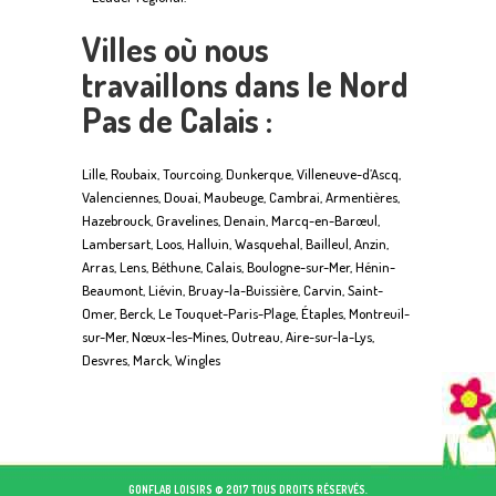
Villes où nous
travaillons dans le Nord
Pas de Calais :
Lille, Roubaix, Tourcoing, Dunkerque, Villeneuve-d’Ascq,
Valenciennes, Douai, Maubeuge, Cambrai, Armentières,
Hazebrouck, Gravelines, Denain, Marcq-en-Barœul,
Lambersart, Loos, Halluin, Wasquehal, Bailleul, Anzin,
Arras, Lens, Béthune, Calais, Boulogne-sur-Mer, Hénin-
Beaumont, Liévin, Bruay-la-Buissière, Carvin, Saint-
Omer, Berck, Le Touquet-Paris-Plage, Étaples, Montreuil-
sur-Mer, Nœux-les-Mines, Outreau, Aire-sur-la-Lys,
Desvres, Marck, Wingles
GONFLAB LOISIRS © 2017 TOUS DROITS RÉSERVÉS.