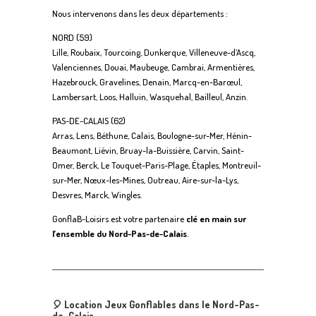
Nous intervenons dans les deux départements :
NORD (59)
Lille, Roubaix, Tourcoing, Dunkerque, Villeneuve-d’Ascq,
Valenciennes, Douai, Maubeuge, Cambrai, Armentières,
Hazebrouck, Gravelines, Denain, Marcq-en-Barœul,
Lambersart, Loos, Halluin, Wasquehal, Bailleul, Anzin.
PAS-DE-CALAIS (62)
Arras, Lens, Béthune, Calais, Boulogne-sur-Mer, Hénin-
Beaumont, Liévin, Bruay-la-Buissière, Carvin, Saint-
Omer, Berck, Le Touquet-Paris-Plage, Étaples, Montreuil-
sur-Mer, Nœux-les-Mines, Outreau, Aire-sur-la-Lys,
Desvres, Marck, Wingles.
GonflaB-Loisirs est votre partenaire
clé en main sur
l’ensemble du Nord-Pas-de-Calais
.
🎈 Location Jeux Gonflables dans le Nord-Pas-
de-Calais