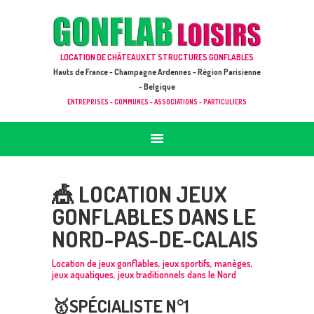
ACCUEIL
JEUX À LOUER & PRESTATIONS
GONFLAB LOISIRS
LOCATION DE CHÂTEAUX ET STRUCTURES GONFLABLES
CATALOGUE / TARIF
Location de jeux et châteaux gonflables en Hauts de France
Hauts de France - Champagne Ardennes - Région Parisienne
DEMANDE DE DEVIS (SOUS 24H)
- Belgique
ENTREPRISES - COMMUNES - ASSOCIATIONS - PARTICULIERS
+ D’INFOS
CONTACT
🎪 LOCATION JEUX
GONFLABLES DANS LE
NORD-PAS-DE-CALAIS
Location de jeux gonflables, jeux sportifs, manèges,
jeux aquatiques, jeux traditionnels dans le Nord
🥇
SPÉCIALISTE N°1