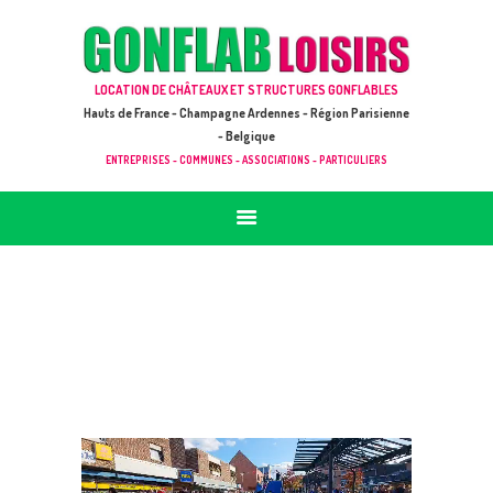
ACCUEIL
JEUX À LOUER & PRESTATIONS
GONFLAB LOISIRS
LOCATION DE CHÂTEAUX ET STRUCTURES GONFLABLES
CATALOGUE / TARIF
Location de jeux et châteaux gonflables en Hauts de France
Hauts de France - Champagne Ardennes - Région Parisienne
DEMANDE DE DEVIS (SOUS 24H)
- Belgique
ENTREPRISES - COMMUNES - ASSOCIATIONS - PARTICULIERS
+ D’INFOS
CONTACT