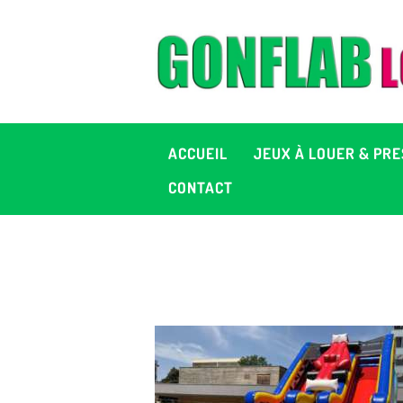
A
J
P
ACCUEIL
JEUX À LOUER & PRE
C
CONTACT
D
2
+ 
C