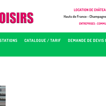
CCUEIL
LOCATION DE CHÂTEA
Hauts de France - Champagne 
EUX À LOUER &
GONFLAB LOISIRS
ENTREPRISES - COMMUN
Location de jeux et châteaux gonflables en Hauts de France
RESTATIONS
STATIONS
CATALOGUE / TARIF
DEMANDE DE DEVIS 
ATALOGUE / TARIF
EMANDE DE DEVIS (SOUS
4H)
D’INFOS
ONTACT