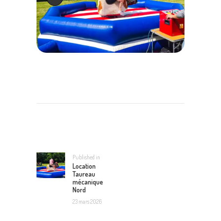
NAVIGATION
DE
L’ARTICLE
Published in
Previous
Location
post:
Taureau
mécanique
Nord
23 mars 2026