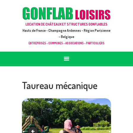
ACCUEIL
JEUX À LOUER & PRESTATIONS
GONFLAB LOISIRS
LOCATION DE CHÂTEAUX ET STRUCTURES GONFLABLES
CATALOGUE / TARIF
Location de jeux et châteaux gonflables en Hauts de France
Hauts de France - Champagne Ardennes - Région Parisienne
DEMANDE DE DEVIS (SOUS 24H)
- Belgique
ENTREPRISES - COMMUNES - ASSOCIATIONS - PARTICULIERS
+ D’INFOS
CONTACT
Taureau mécanique
Taureau mécanique cambrai