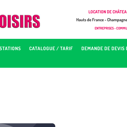
CCUEIL
LOCATION DE CHÂTEA
Hauts de France - Champagne 
EUX À LOUER &
GONFLAB LOISIRS
ENTREPRISES - COMMUN
Location de jeux et châteaux gonflables en Hauts de France
RESTATIONS
STATIONS
CATALOGUE / TARIF
DEMANDE DE DEVIS 
ATALOGUE / TARIF
EMANDE DE DEVIS (SOUS
4H)
D’INFOS
ONTACT