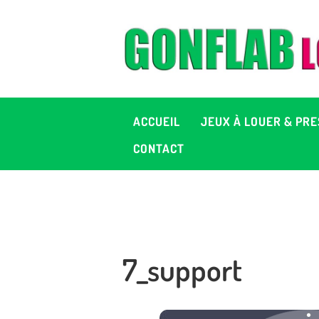
A
J
P
ACCUEIL
JEUX À LOUER & PRE
C
CONTACT
D
2
7_support
+ 
C