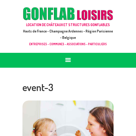
ACCUEIL
JEUX À LOUER & PRESTATIONS
GONFLAB LOISIRS
LOCATION DE CHÂTEAUX ET STRUCTURES GONFLABLES
CATALOGUE / TARIF
Location de jeux et châteaux gonflables en Hauts de France
Hauts de France - Champagne Ardennes - Région Parisienne
DEMANDE DE DEVIS (SOUS 24H)
- Belgique
ENTREPRISES - COMMUNES - ASSOCIATIONS - PARTICULIERS
+ D’INFOS
CONTACT
event-3