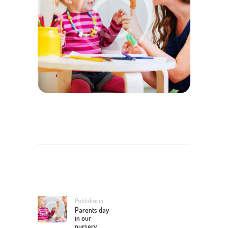
NAVIGATION
DE
L’ARTICLE
Published in
Previous
Parents day
post:
in our
nursery