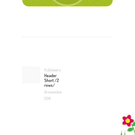
NAVIGATION
DE
L’ARTICLE
Published in
Previous
Header
post:
Short /2
rows/
24 novembre
2016