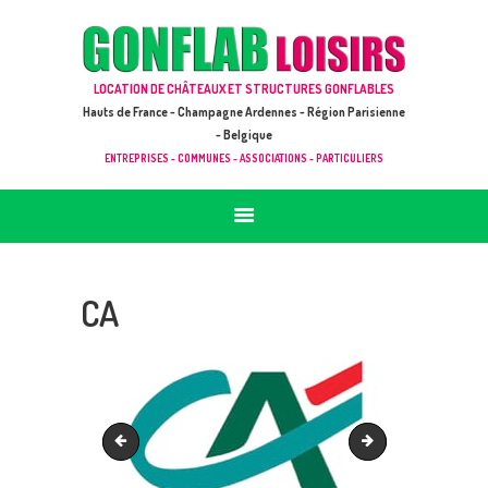
ACCUEIL
JEUX À LOUER & PRESTATIONS
GONFLAB LOISIRS
LOCATION DE CHÂTEAUX ET STRUCTURES GONFLABLES
CATALOGUE / TARIF
Location de jeux et châteaux gonflables en Hauts de France
Hauts de France - Champagne Ardennes - Région Parisienne
DEMANDE DE DEVIS (SOUS 24H)
- Belgique
ENTREPRISES - COMMUNES - ASSOCIATIONS - PARTICULIERS
+ D’INFOS
CONTACT
CA
Location châteaux gonflables Charleville Mézières
Ville de Amiens