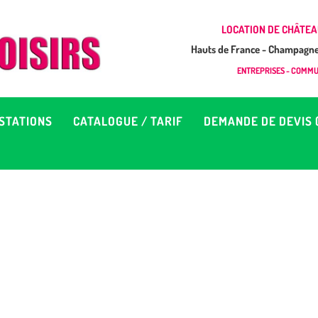
CCUEIL
LOCATION DE CHÂTEA
Hauts de France - Champagne 
EUX À LOUER &
GONFLAB LOISIRS
ENTREPRISES - COMMUN
Location de jeux et châteaux gonflables en Hauts de France
RESTATIONS
STATIONS
CATALOGUE / TARIF
DEMANDE DE DEVIS 
ATALOGUE / TARIF
EMANDE DE DEVIS (SOUS
4H)
D’INFOS
ONTACT