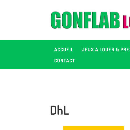
A
J
P
ACCUEIL
JEUX À LOUER & PRE
C
CONTACT
D
2
DhL
+ 
C