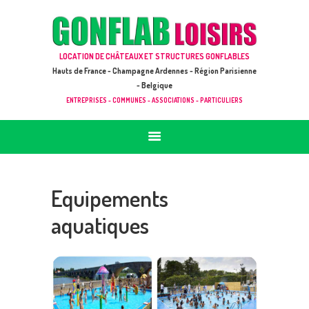
ACCUEIL
JEUX À LOUER & PRESTATIONS
GONFLAB LOISIRS
LOCATION DE CHÂTEAUX ET STRUCTURES GONFLABLES
CATALOGUE / TARIF
Location de jeux et châteaux gonflables en Hauts de France
Hauts de France - Champagne Ardennes - Région Parisienne
DEMANDE DE DEVIS (SOUS 24H)
- Belgique
ENTREPRISES - COMMUNES - ASSOCIATIONS - PARTICULIERS
+ D’INFOS
CONTACT
Equipements
aquatiques