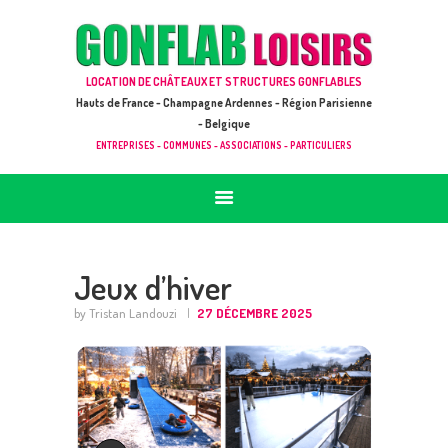
ACCUEIL
JEUX À LOUER & PRESTATIONS
GONFLAB LOISIRS
LOCATION DE CHÂTEAUX ET STRUCTURES GONFLABLES
CATALOGUE / TARIF
Location de jeux et châteaux gonflables en Hauts de France
Hauts de France - Champagne Ardennes - Région Parisienne
DEMANDE DE DEVIS (SOUS 24H)
- Belgique
ENTREPRISES - COMMUNES - ASSOCIATIONS - PARTICULIERS
+ D’INFOS
CONTACT
Jeux d’hiver
by Tristan Landouzi
27 DÉCEMBRE 2025