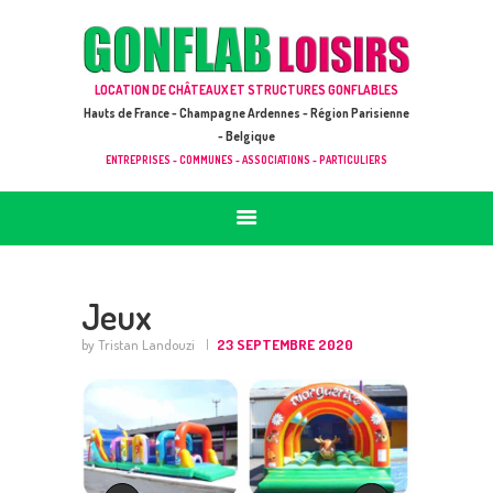
ACCUEIL
JEUX À LOUER & PRESTATIONS
GONFLAB LOISIRS
LOCATION DE CHÂTEAUX ET STRUCTURES GONFLABLES
CATALOGUE / TARIF
Location de jeux et châteaux gonflables en Hauts de France
Hauts de France - Champagne Ardennes - Région Parisienne
DEMANDE DE DEVIS (SOUS 24H)
- Belgique
ENTREPRISES - COMMUNES - ASSOCIATIONS - PARTICULIERS
+ D’INFOS
CONTACT
Jeux
by Tristan Landouzi
23 SEPTEMBRE 2020