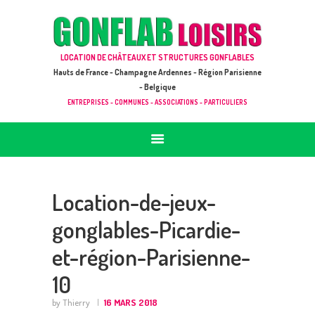
ACCUEIL
JEUX À LOUER & PRESTATIONS
GONFLAB LOISIRS
LOCATION DE CHÂTEAUX ET STRUCTURES GONFLABLES
CATALOGUE / TARIF
Location de jeux et châteaux gonflables en Hauts de France
Hauts de France - Champagne Ardennes - Région Parisienne
DEMANDE DE DEVIS (SOUS 24H)
- Belgique
ENTREPRISES - COMMUNES - ASSOCIATIONS - PARTICULIERS
+ D’INFOS
CONTACT
Location-de-jeux-
gonglables-Picardie-
et-région-Parisienne-
10
by Thierry
16 MARS 2018