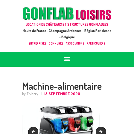
ACCUEIL
JEUX À LOUER & PRESTATIONS
GONFLAB LOISIRS
LOCATION DE CHÂTEAUX ET STRUCTURES GONFLABLES
CATALOGUE / TARIF
Location de jeux et châteaux gonflables en Hauts de France
Hauts de France - Champagne Ardennes - Région Parisienne
DEMANDE DE DEVIS (SOUS 24H)
- Belgique
ENTREPRISES - COMMUNES - ASSOCIATIONS - PARTICULIERS
+ D’INFOS
CONTACT
Machine-alimentaire
by Thierry
18 SEPTEMBRE 2020
Défi-sportif-accueil-001 (4)
Tentes