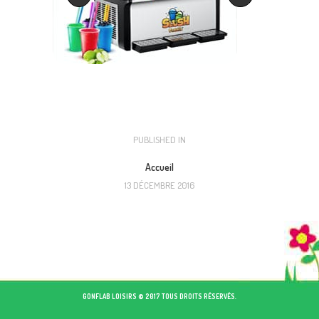
NAVIGATION
PUBLISHED IN
PREVIOUS
POST:
DE
Accueil
13 DÉCEMBRE 2016
L’ARTICLE
GONFLAB LOISIRS © 2017 TOUS DROITS RÉSERVÉS.