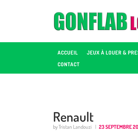
A
J
P
ACCUEIL
JEUX À LOUER & PRE
C
CONTACT
D
2
Renault
+ 
by Tristan Landouzi
23 SEPTEMBRE 2
C