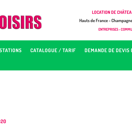
CCUEIL
LOCATION DE CHÂTEA
Hauts de France - Champagne 
EUX À LOUER &
GONFLAB LOISIRS
ENTREPRISES - COMMUN
Location de jeux et châteaux gonflables en Hauts de France
RESTATIONS
STATIONS
CATALOGUE / TARIF
DEMANDE DE DEVIS 
ATALOGUE / TARIF
EMANDE DE DEVIS (SOUS
4H)
D’INFOS
020
ONTACT