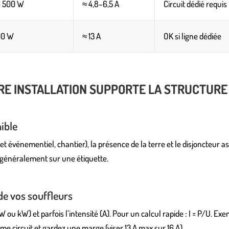
–1 500 W
≈ 4,8–6,5 A
Circuit dédié requis
00 W
≈ 13 A
OK si ligne dédiée
TRE INSTALLATION SUPPORTE LA STRUCTURE
nible
et événementiel, chantier), la présence de la terre et le disjoncteur as
e généralement sur une étiquette.
de vos souffleurs
W ou kW) et parfois l’intensité (A). Pour un calcul rapide : I = P/U. Ex
ême circuit et gardez une marge (viser 13 A max sur 16 A).