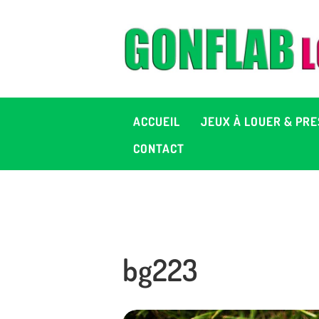
A
J
P
ACCUEIL
JEUX À LOUER & PRE
C
CONTACT
D
2
bg223
+ 
C