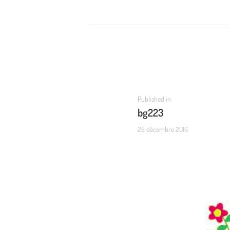
NAVIGATION
DE
L’ARTICLE
Previous
Published in
bg223
post:
28 décembre 2016