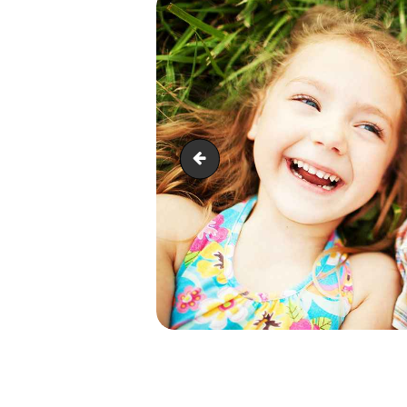
bird_str