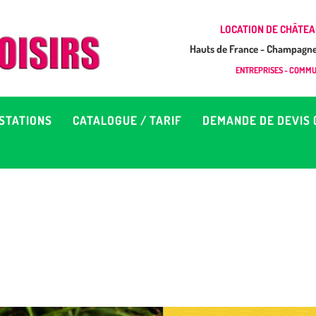
CCUEIL
LOCATION DE CHÂTEA
Hauts de France - Champagne 
EUX À LOUER &
GONFLAB LOISIRS
ENTREPRISES - COMMUN
Location de jeux et châteaux gonflables en Hauts de France
RESTATIONS
STATIONS
CATALOGUE / TARIF
DEMANDE DE DEVIS 
ATALOGUE / TARIF
EMANDE DE DEVIS (SOUS
4H)
D’INFOS
ONTACT