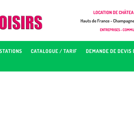
CCUEIL
LOCATION DE CHÂTEA
Hauts de France - Champagne 
EUX À LOUER &
GONFLAB LOISIRS
ENTREPRISES - COMMUN
Location de jeux et châteaux gonflables en Hauts de France
RESTATIONS
STATIONS
CATALOGUE / TARIF
DEMANDE DE DEVIS 
ATALOGUE / TARIF
EMANDE DE DEVIS (SOUS
4H)
D’INFOS
ONTACT