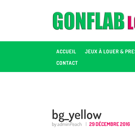
A
J
P
ACCUEIL
JEUX À LOUER & PRE
C
CONTACT
D
2
bg_yellow
+ 
by adminPeach
29 DÉCEMBRE 2016
C