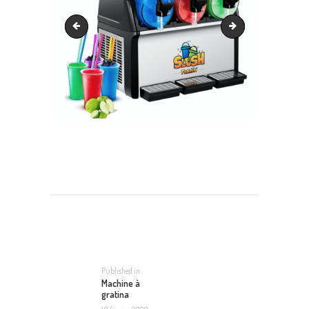
Tables + bancs
Machine à glace ital
NAVIGATION
DE
L’ARTICLE
Published in
Previous
Machine à
post:
gratina