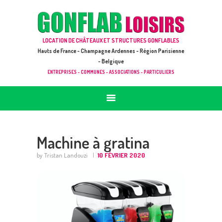
ACCUEIL
JEUX À LOUER & PRESTATIONS
GONFLAB LOISIRS
LOCATION DE CHÂTEAUX ET STRUCTURES GONFLABLES
CATALOGUE / TARIF
Location de jeux et châteaux gonflables en Hauts de France
Hauts de France - Champagne Ardennes - Région Parisienne
DEMANDE DE DEVIS (SOUS 24H)
- Belgique
ENTREPRISES - COMMUNES - ASSOCIATIONS - PARTICULIERS
+ D’INFOS
CONTACT
Machine à gratina
by Tristan Landouzi
10 FÉVRIER 2020