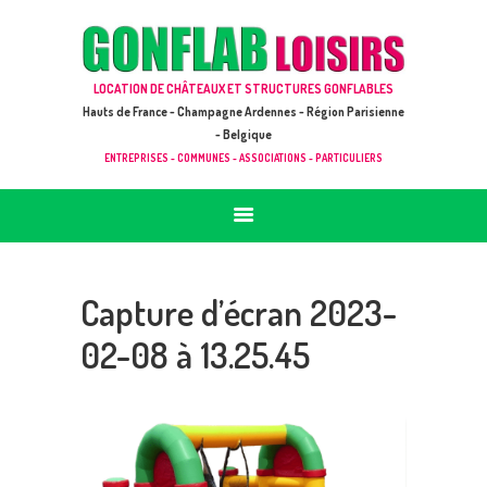
ACCUEIL
JEUX À LOUER & PRESTATIONS
GONFLAB LOISIRS
LOCATION DE CHÂTEAUX ET STRUCTURES GONFLABLES
CATALOGUE / TARIF
Location de jeux et châteaux gonflables en Hauts de France
Hauts de France - Champagne Ardennes - Région Parisienne
DEMANDE DE DEVIS (SOUS 24H)
- Belgique
ENTREPRISES - COMMUNES - ASSOCIATIONS - PARTICULIERS
+ D’INFOS
CONTACT
Capture d’écran 2023-
02-08 à 13.25.45