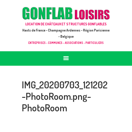
ACCUEIL
JEUX À LOUER & PRESTATIONS
GONFLAB LOISIRS
LOCATION DE CHÂTEAUX ET STRUCTURES GONFLABLES
CATALOGUE / TARIF
Location de jeux et châteaux gonflables en Hauts de France
Hauts de France - Champagne Ardennes - Région Parisienne
DEMANDE DE DEVIS (SOUS 24H)
- Belgique
ENTREPRISES - COMMUNES - ASSOCIATIONS - PARTICULIERS
+ D’INFOS
CONTACT
IMG_20200703_121202
-PhotoRoom.png-
PhotoRoom