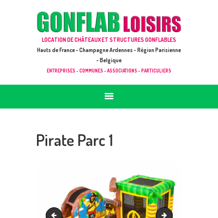
ACCUEIL
JEUX À LOUER & PRESTATIONS
GONFLAB LOISIRS
LOCATION DE CHÂTEAUX ET STRUCTURES GONFLABLES
CATALOGUE / TARIF
Location de jeux et châteaux gonflables en Hauts de France
Hauts de France - Champagne Ardennes - Région Parisienne
DEMANDE DE DEVIS (SOUS 24H)
- Belgique
ENTREPRISES - COMMUNES - ASSOCIATIONS - PARTICULIERS
+ D’INFOS
CONTACT
Pirate Parc 1
Pirate parc 2
Dino Parc 1