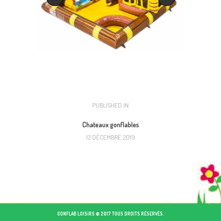
NAVIGATION
PUBLISHED IN
PREVIOUS
POST:
DE
Chateaux gonflables
12 DÉCEMBRE 2019
L’ARTICLE
GONFLAB LOISIRS © 2017 TOUS DROITS RÉSERVÉS.