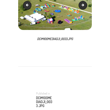
DCIM100MEDIADJI_0033.JPG
4baa1413-fc8b-4557
DCIM100MEDIADJI_0033.JPG
NAVIGATION
DE
L’ARTICLE
Published in
Previous
DCIM100ME
post:
DIADJI_003
3.JPG