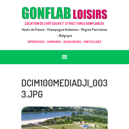
ACCUEIL
JEUX À LOUER & PRESTATIONS
GONFLAB LOISIRS
LOCATION DE CHÂTEAUX ET STRUCTURES GONFLABLES
CATALOGUE / TARIF
Location de jeux et châteaux gonflables en Hauts de France
Hauts de France - Champagne Ardennes - Région Parisienne
DEMANDE DE DEVIS (SOUS 24H)
- Belgique
ENTREPRISES - COMMUNES - ASSOCIATIONS - PARTICULIERS
+ D’INFOS
CONTACT
DCIM100MEDIADJI_003
3.JPG