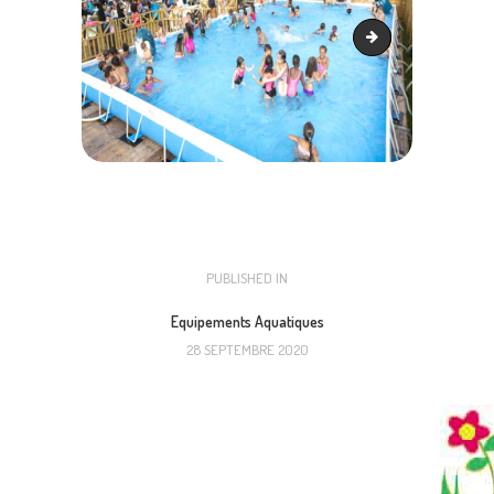
Piscine hors sol 1m
NAVIGATION
PUBLISHED IN
PREVIOUS
POST:
DE
Equipements Aquatiques
28 SEPTEMBRE 2020
L’ARTICLE