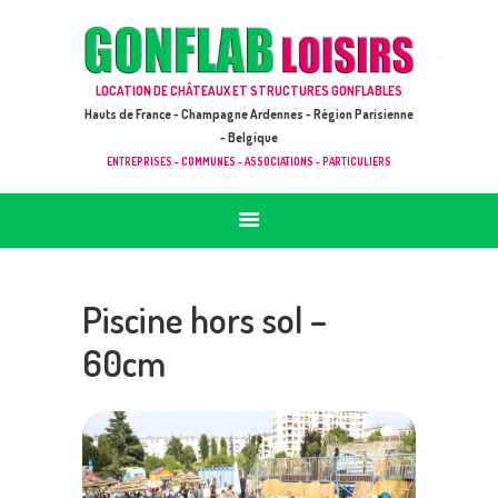
ACCUEIL
JEUX À LOUER & PRESTATIONS
GONFLAB LOISIRS
LOCATION DE CHÂTEAUX ET STRUCTURES GONFLABLES
CATALOGUE / TARIF
Location de jeux et châteaux gonflables en Hauts de France
Hauts de France - Champagne Ardennes - Région Parisienne
DEMANDE DE DEVIS (SOUS 24H)
- Belgique
ENTREPRISES - COMMUNES - ASSOCIATIONS - PARTICULIERS
+ D’INFOS
CONTACT
Piscine hors sol –
60cm