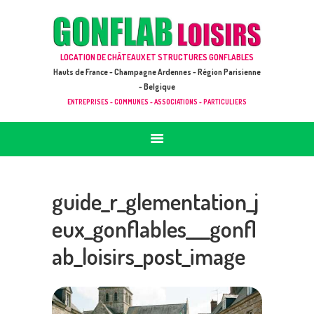
ACCUEIL
JEUX À LOUER & PRESTATIONS
GONFLAB LOISIRS
LOCATION DE CHÂTEAUX ET STRUCTURES GONFLABLES
CATALOGUE / TARIF
Location de jeux et châteaux gonflables en Hauts de France
Hauts de France - Champagne Ardennes - Région Parisienne
DEMANDE DE DEVIS (SOUS 24H)
- Belgique
ENTREPRISES - COMMUNES - ASSOCIATIONS - PARTICULIERS
+ D’INFOS
CONTACT
guide_r_glementation_j
eux_gonflables___gonfl
ab_loisirs_post_image