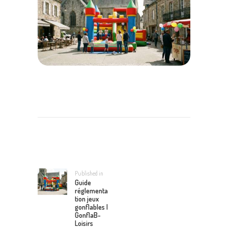
NAVIGATION
DE
L’ARTICLE
Published in
Previous
Guide
post:
réglementa
tion jeux
gonflables |
GonflaB-
Loisirs