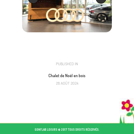
NAVIGATION
PUBLISHED IN
PREVIOUS
POST:
DE
Chalet de Noël en bois
28 AOÛT 2024
L’ARTICLE
GONFLAB LOISIRS © 2017 TOUS DROITS RÉSERVÉS.