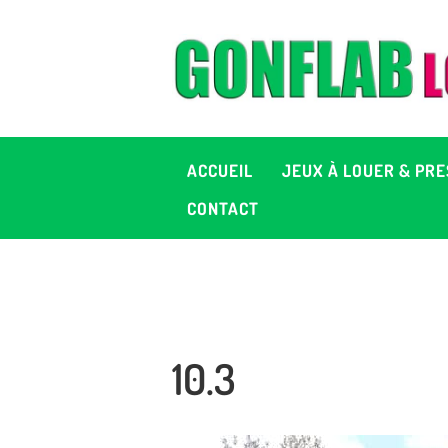
A
J
P
ACCUEIL
JEUX À LOUER & PRE
C
CONTACT
D
2
10.3
+ 
C