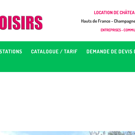
CCUEIL
LOCATION DE CHÂTEA
Hauts de France - Champagne 
EUX À LOUER &
GONFLAB LOISIRS
ENTREPRISES - COMMUN
Location de jeux et châteaux gonflables en Hauts de France
RESTATIONS
STATIONS
CATALOGUE / TARIF
DEMANDE DE DEVIS 
ATALOGUE / TARIF
EMANDE DE DEVIS (SOUS
4H)
D’INFOS
ONTACT