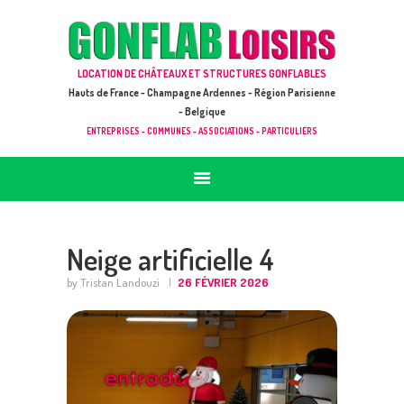
ACCUEIL
JEUX À LOUER & PRESTATIONS
GONFLAB LOISIRS
LOCATION DE CHÂTEAUX ET STRUCTURES GONFLABLES
CATALOGUE / TARIF
Location de jeux et châteaux gonflables en Hauts de France
Hauts de France - Champagne Ardennes - Région Parisienne
DEMANDE DE DEVIS (SOUS 24H)
- Belgique
ENTREPRISES - COMMUNES - ASSOCIATIONS - PARTICULIERS
+ D’INFOS
CONTACT
Neige artificielle 4
by Tristan Landouzi
26 FÉVRIER 2026