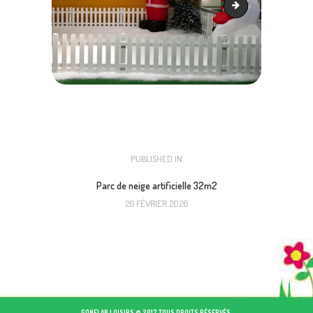
Neige artificielle 1
NAVIGATION
PUBLISHED IN
PREVIOUS
POST:
DE
Parc de neige artificielle 32m2
26 FÉVRIER 2026
L’ARTICLE
GONFLAB LOISIRS © 2017 TOUS DROITS RÉSERVÉS.