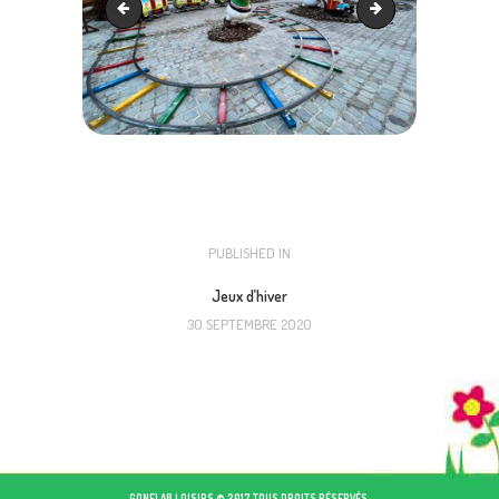
Patinoire
Caroussel Chaise vo
NAVIGATION
PUBLISHED IN
PREVIOUS
POST:
DE
Jeux d’hiver
30 SEPTEMBRE 2020
L’ARTICLE
GONFLAB LOISIRS © 2017 TOUS DROITS RÉSERVÉS.