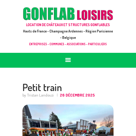
ACCUEIL
JEUX À LOUER & PRESTATIONS
GONFLAB LOISIRS
LOCATION DE CHÂTEAUX ET STRUCTURES GONFLABLES
CATALOGUE / TARIF
Location de jeux et châteaux gonflables en Hauts de France
Hauts de France - Champagne Ardennes - Région Parisienne
DEMANDE DE DEVIS (SOUS 24H)
- Belgique
ENTREPRISES - COMMUNES - ASSOCIATIONS - PARTICULIERS
+ D’INFOS
CONTACT
Petit train
by Tristan Landouzi
26 DÉCEMBRE 2025