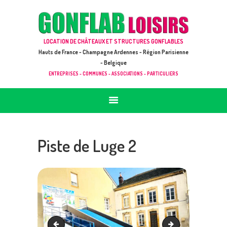
ACCUEIL
JEUX À LOUER & PRESTATIONS
GONFLAB LOISIRS
LOCATION DE CHÂTEAUX ET STRUCTURES GONFLABLES
CATALOGUE / TARIF
Location de jeux et châteaux gonflables en Hauts de France
Hauts de France - Champagne Ardennes - Région Parisienne
DEMANDE DE DEVIS (SOUS 24H)
- Belgique
ENTREPRISES - COMMUNES - ASSOCIATIONS - PARTICULIERS
+ D’INFOS
CONTACT
Piste de Luge 2
Piste de Luge 1
Piste de Luge 5