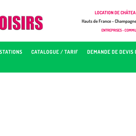
CCUEIL
LOCATION DE CHÂTEA
Hauts de France - Champagne 
EUX À LOUER &
GONFLAB LOISIRS
ENTREPRISES - COMMUN
Location de jeux et châteaux gonflables en Hauts de France
RESTATIONS
STATIONS
CATALOGUE / TARIF
DEMANDE DE DEVIS 
ATALOGUE / TARIF
EMANDE DE DEVIS (SOUS
4H)
D’INFOS
ONTACT