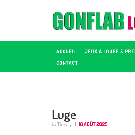
A
J
P
ACCUEIL
JEUX À LOUER & PRE
C
CONTACT
D
2
Luge
+ 
by Thierry
18 AOÛT 2025
C