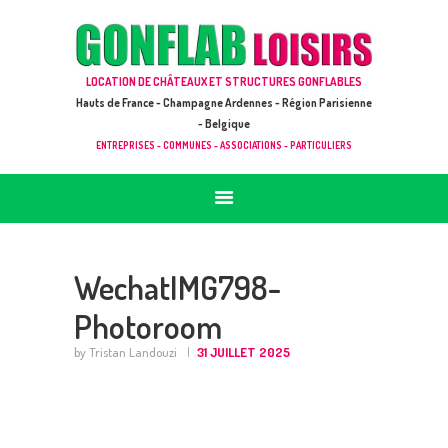
ACCUEIL
JEUX À LOUER & PRESTATIONS
GONFLAB LOISIRS
LOCATION DE CHÂTEAUX ET STRUCTURES GONFLABLES
CATALOGUE / TARIF
Location de jeux et châteaux gonflables en Hauts de France
Hauts de France - Champagne Ardennes - Région Parisienne
DEMANDE DE DEVIS (SOUS 24H)
- Belgique
ENTREPRISES - COMMUNES - ASSOCIATIONS - PARTICULIERS
+ D’INFOS
CONTACT
WechatIMG798-
Photoroom
by Tristan Landouzi
31 JUILLET 2025