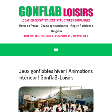
ACCUEIL
JEUX À LOUER & PRESTATIONS
GONFLAB LOISIRS
LOCATION DE CHÂTEAUX ET STRUCTURES GONFLABLES
CATALOGUE / TARIF
Location de jeux et châteaux gonflables en Hauts de France
Hauts de France - Champagne Ardennes - Région Parisienne
DEMANDE DE DEVIS (SOUS 24H)
- Belgique
ENTREPRISES - COMMUNES - ASSOCIATIONS - PARTICULIERS
+ D’INFOS
CONTACT
Jeux gonflables hiver | Animations
intérieur | GonflaB-Loisirs