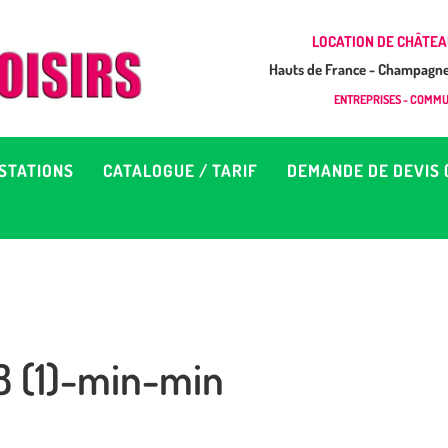
CCUEIL
LOCATION DE CHÂTEA
Hauts de France - Champagne 
EUX À LOUER &
GONFLAB LOISIRS
ENTREPRISES - COMMUN
Location de jeux et châteaux gonflables en Hauts de France
RESTATIONS
STATIONS
CATALOGUE / TARIF
DEMANDE DE DEVIS 
ATALOGUE / TARIF
EMANDE DE DEVIS (SOUS
4H)
8 (1)-min-min
D’INFOS
ONTACT