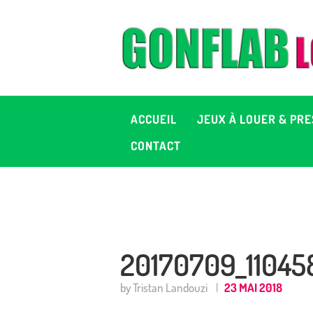
A
J
P
ACCUEIL
JEUX À LOUER & PRE
C
CONTACT
D
2
20170709_11045
+ 
by Tristan Landouzi
23 MAI 2018
C