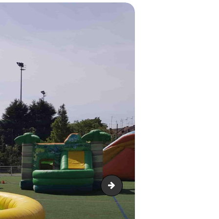
Cible géante football-min