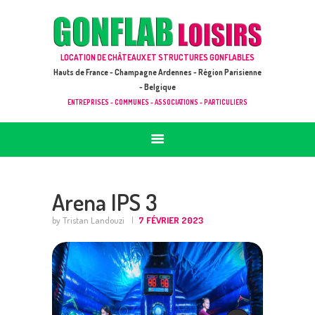
ACCUEIL
JEUX À LOUER & PRESTATIONS
GONFLAB LOISIRS
LOCATION DE CHÂTEAUX ET STRUCTURES GONFLABLES
CATALOGUE / TARIF
Location de jeux et châteaux gonflables en Hauts de France
Hauts de France - Champagne Ardennes - Région Parisienne
DEMANDE DE DEVIS (SOUS 24H)
- Belgique
ENTREPRISES - COMMUNES - ASSOCIATIONS - PARTICULIERS
+ D’INFOS
CONTACT
Arena IPS 3
by Tristan Landouzi
7 FÉVRIER 2023