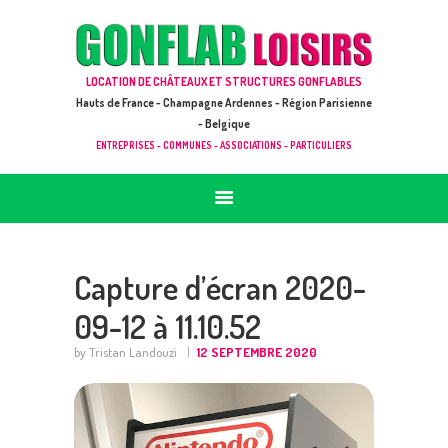
ACCUEIL
JEUX À LOUER & PRESTATIONS
GONFLAB LOISIRS
LOCATION DE CHÂTEAUX ET STRUCTURES GONFLABLES
CATALOGUE / TARIF
Location de jeux et châteaux gonflables en Hauts de France
Hauts de France - Champagne Ardennes - Région Parisienne
DEMANDE DE DEVIS (SOUS 24H)
- Belgique
ENTREPRISES - COMMUNES - ASSOCIATIONS - PARTICULIERS
+ D’INFOS
CONTACT
Capture d’écran 2020-
09-12 à 11.10.52
by Tristan Landouzi
12 SEPTEMBRE 2020